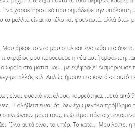
ι ενώ μέχρι τότε είχα πάντα το ίδιο ακριβώς κούρεμα 
. Ένα χαρακτηριστικό που σημάδεψε την υπόλοιπη 
 τα μαλλιά είναι καπέλο και φουντωτά, αλλά όταν 
 Μου άρεσε το νέο μου στυλ και ένοιωθα πιο άνετα
ω τι ακριβώς μου προσέφερε η νέα αυτή εμφάνιση...
 πιο ωραία στα μάτια μου...με εξέφραζε! Διαμόρφωσε
eavy-μεταλλάς κτλ. Απλώς ήμουν πιο κοντά σε αυτό π
ως είναι φυσικό για όλους, κουρεύτηκα...μετά από 
νες. Η αλήθεια είναι ότι δεν έχω μεγάλο πρόβλημα
υ στεγνώνουν μόνα τους, ενώ είμαι πάντα χτενισμένο
ι. Όλα αυτά είναι τα υπέρ. Τα κατά..; Μου λείπει η 