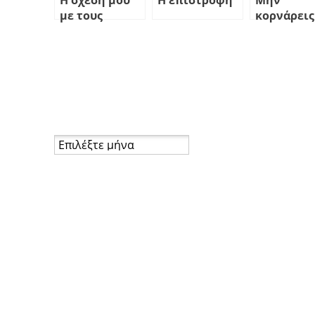
Η σχέση μου
Η επιστροφή
Μην
με τους
κορνάρεις
υπολογιστές
όπου βρεθ
Αρχείο
Κατ
άρθ
Internet
Σελίδες
Mobile
Website
Αναμνήσ
About
Απόψεις
Βιογραφικό
Γενικά
Επικοινωνία
Διασκέδ
Καφές
Επιγραφ
Κοινωνί