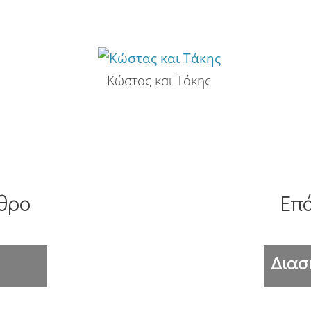
Κώστας και Τάκης
θρο
Επ
Διασκ