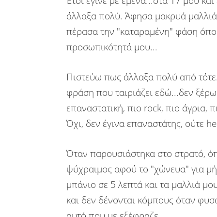
Έτσι έγινε με εμένα...στα 17 μου κα
άλλαξα πολύ. Άφησα μακρυά μαλλιά
πέρασα την "καταραμένη" φάση όπου
προσωπικότητά μου...
Πιστεύω πως άλλαξα πολύ από τότε.
φράση που ταιριάζει εδώ...δεν ξέρ
επαναστατική, πιο rock, πιο άγρια,
Όχι, δεν έγινα επαναστάτης, ούτε h
Όταν παρουσιάστηκα στο στρατό, όπ
ψύχραιμος αφού το "χώνευα" για μή
μπάνιο σε 5 λεπτά και τα μαλλιά μο
και δεν δένονται κόμπους όταν φυσάε
αυτό που με εξέφραζε...