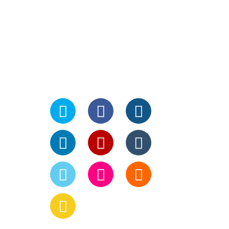
Social Me
e
Mobile
ite
εις
α
Βίντεο