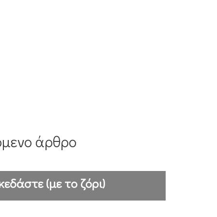
όμενο άρθρο
εδάστε (με το ζόρι)