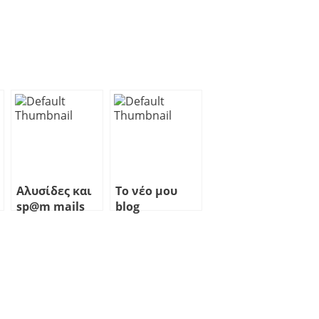
Αλυσίδες και
Το νέο μου
sp@m mails
blog