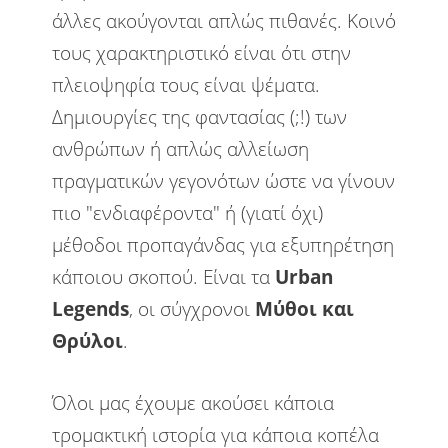
άλλες ακούγονται απλώς πιθανές. Κοινό
Πολιτική
Προτάσεις
Σκέψεις
τους χαρακτηριστικό είναι ότι στην
πλειοψηφία τους είναι ψέματα.
Στην πόλη
Στο χωριό
Στρατός
Δημιουργίες της φαντασίας (;!) των
ανθρώπων ή απλώς αλλείωση
Τέχνες
Τεχνολογία
πραγματικών γεγονότων ώστε να γίνουν
Υπολογιστές
Φανάρια
Φύση
πιο "ενδιαφέροντα" ή (γιατί όχι)
μέθοδοι προπαγάνδας για εξυπηρέτηση
κάποιου σκοπού. Είναι τα
Urban
Legends
, οι σύγχρονοι
Μύθοι και
Θρύλοι
.
Όλοι μας έχουμε ακούσει κάποια
τρομακτική ιστορία για κάποια κοπέλα