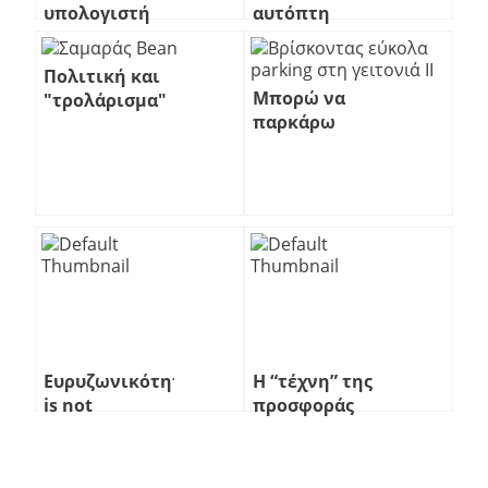
υπολογιστή
αυτόπτη
“από την
αρχή”;
Πολιτική και
Μπορώ να
"τρολάρισμα"
παρκάρω
παντού
Ευρυζωνικότητα
Η “τέχνη” της
is not
προσφοράς
responding