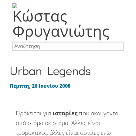
Memes
Φωτογραφία
Ταξίδια
Προσωπικά
Internet
Nevma
Websites
WordPress
Αναμνήσεις
Απορίες
Απόψεις
Urban Legends
Αστεία
Διακοπές
Διασκέδαση
Πέμπτη, 26 Ιουνίου 2008
Επαγγελματικά
Επιγραφές
Πρόκειται για
ιστορίες
που ακούγονται
Mobile
Καφές
Κοινωνία
από στόμα σε στόμα. Άλλες είναι
Περιβάλλον
Πινακίδες
τρομακτικές, άλλες είναι αστείες ενώ