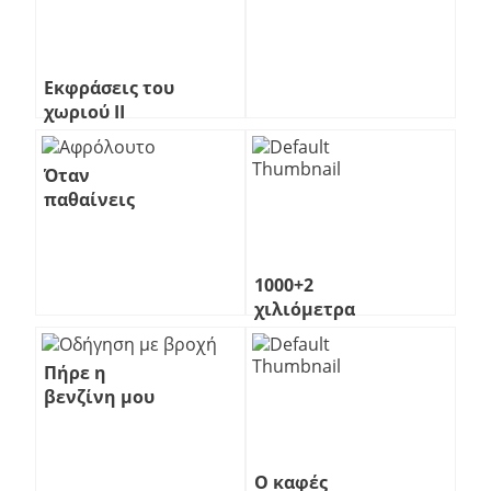
2
Εκφράσεις του
χωριού ΙΙ
Όταν
παθαίνεις
αυτό που
κοροϊδεύεις
1000+2
χιλιόμετρα
στην
Πελοπόννησο
Πήρε η
βενζίνη μου
αέρα
Ο καφές