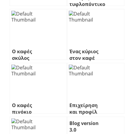
τυφλοπόντικος
με μύτη
αστερία
Ο καφές
Ένας κύριος
σκύλος
στον καφέ
Ο καφές
Επιχείρηση
πινόκιο
και προφίλ
Blog version
3.0