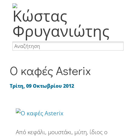
Memes
Φωτογραφία
Ταξίδια
Προσωπικά
Internet
Nevma
Websites
WordPress
Αναμνήσεις
Απορίες
Απόψεις
Ο καφές Asterix
Αστεία
Διακοπές
Διασκέδαση
Τρίτη, 09 Οκτωβρίου 2012
Επαγγελματικά
Επιγραφές
Mobile
Καφές
Κοινωνία
Περιβάλλον
Πινακίδες
Από κεφάλι, μουστάκι, μύτη, ίδιος ο