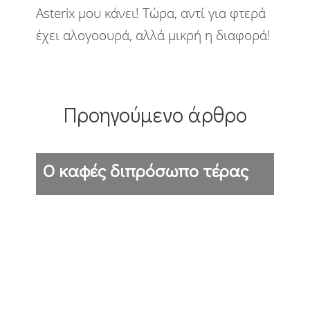
Asterix μου κάνει! Τώρα, αντί για φτερά
Πολιτική
Προτάσεις
Σκέψεις
έχει αλογοουρά, αλλά μικρή η διαφορά!
Στην πόλη
Στο χωριό
Στρατός
Τέχνες
Τεχνολογία
Προηγούμενο άρθρο
Υπολογιστές
Φανάρια
Φύση
Ο καφές διπρόσωπο τέρας