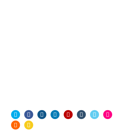
Επιγραφές
Διασκέδαση
Επαγγελματικά
Καφές
Εύβοια
Κοίλι
Θεσσαλονίκη
Καφ
Κοινωνία
Περίεργα
Παιχνίδια
Πατέντες
Κύμη
Προσωπικά
Περιβάλλον
Ποδήλατο
Σκέψεις
Προτάσεις
Στρατός
Σύρος
Σόφια
Υπολογιστές
Τεχνολογία
Τέχνες
Ταξίδια
Φωτογραφία
Φανάρι
Social Me