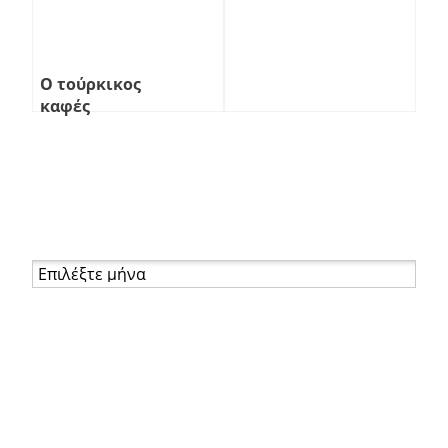
Ο τούρκικος
καφές
Αρχείο
Σελίδες
About
Βιογραφικό
Επικοινωνία