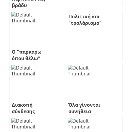
βράδυ
Πολιτική και
"τρολάρισμα"
2
Ο "παρκάρω
όπου θέλω"
Διακοπή
Όλα γίνονται
σύνδεσης
συνήθεια
κινητής
τηλεφωνίας.
Η ταλαιπωρία