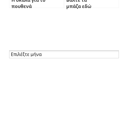
πουθενά
μπάζα εδώ
Αρχείο
Σελίδες
About
Βιογραφικό
Επικοινωνία
Καφές
Ενδιαφέροντα