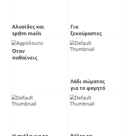
Αλυσίδες και
Για
sp@m mails
ξεκούραστες
μετακινήσεις
Όταν
παθαίνεις
αυτό που
κοροϊδεύεις
Λάδι σώματος
για το φαγητό
Η σκάλα για το
Βάλτε τα