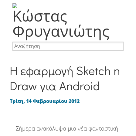
Memes
Φωτογραφία
Ταξίδια
Προσωπικά
Internet
Nevma
Websites
WordPress
Αναμνήσεις
Απορίες
Απόψεις
Η εφαρμογή Sketch n
Αστεία
Διακοπές
Διασκέδαση
Draw για Android
Επαγγελματικά
Επιγραφές
Τρίτη, 14 Φεβρουαρίου 2012
Mobile
Καφές
Κοινωνία
Σήμερα ανακάλυψα μια νέα φανταστική
Περιβάλλον
Πινακίδες