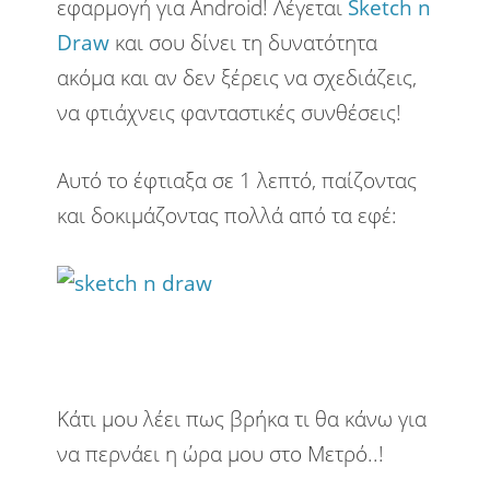
εφαρμογή για Android! Λέγεται
Sketch n
Draw
και σου δίνει τη δυνατότητα
Πολιτική
Προτάσεις
Σκέψεις
ακόμα και αν δεν ξέρεις να σχεδιάζεις,
Στην πόλη
Στο χωριό
Στρατός
να φτιάχνεις φανταστικές συνθέσεις!
Τέχνες
Τεχνολογία
Αυτό το έφτιαξα σε 1 λεπτό, παίζοντας
και δοκιμάζοντας πολλά από τα εφέ:
Υπολογιστές
Φανάρια
Φύση
Κάτι μου λέει πως βρήκα τι θα κάνω για
να περνάει η ώρα μου στο Μετρό..!