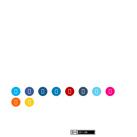
Κοινωνία
Περίεργα
Παιχνίδια
Πατέντες
Κύμη
Προσωπικά
Περιβάλλον
Ποδήλατο
Σκέψεις
Προτάσεις
Στρατός
Σύρος
Σόφια
Υπολογιστές
Τεχνολογία
Τέχνες
Ταξίδια
Φωτογραφία
Φανάρι
Social Me
© Κώστας Φρυγανιώτης
powered by