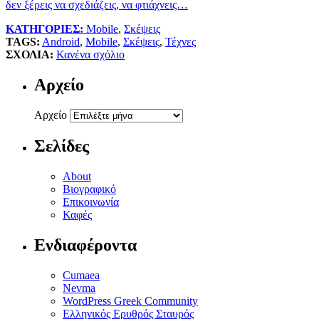
δεν ξέρεις να σχεδιάζεις, να φτιάχνεις…
ΚΑΤΗΓΟΡΙΕΣ:
Mobile
,
Σκέψεις
TAGS:
Android
,
Mobile
,
Σκέψεις
,
Τέχνες
ΣΧΟΛΙΑ:
Κανένα σχόλιο
Αρχείο
Αρχείο
Σελίδες
About
Βιογραφικό
Επικοινωνία
Καφές
Ενδιαφέροντα
Cumaea
Nevma
WordPress Greek Community
Ελληνικός Ερυθρός Σταυρός