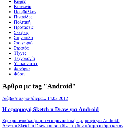
Καφές
Κοινωνία
Περιβάλλον
Πινακίδες
Πολιτική
Προτάσεις
Σκέψεις
Στην πόλη
Στο χωριό
Στρατός
Τέχνες
Τεχνολογία
Υπολογιστές
Φανάρια
Φύση
Άρθρα με tag
"Android"
Διάβασε περισσότερα...
14.02
2012
Η εφαρμογή Sketch n Draw για Android
Σήμερα ανακάλυψα μια νέα φανταστική εφαρμογή για Android!
Λέγεται Sketch n Draw και σου δίνει τη δυνατότητα ακόμα και αν