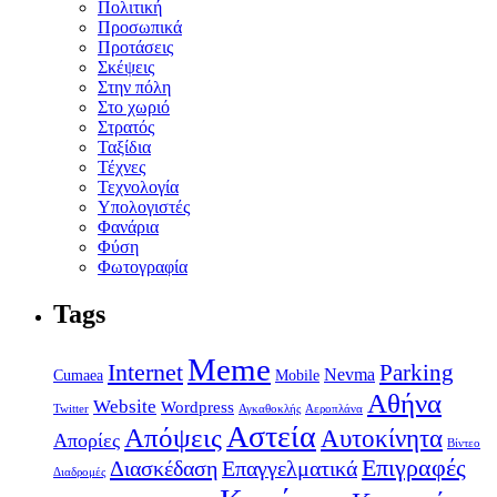
Πολιτική
Προσωπικά
Προτάσεις
Σκέψεις
Στην πόλη
Στο χωριό
Στρατός
Ταξίδια
Τέχνες
Τεχνολογία
Υπολογιστές
Φανάρια
Φύση
Φωτογραφία
Tags
Meme
Internet
Parking
Nevma
Mobile
Cumaea
Αθήνα
Website
Wordpress
Twitter
Αγκαθοκλής
Αεροπλάνα
Αστεία
Απόψεις
Αυτοκίνητα
Απορίες
Βίντεο
Επιγραφές
Διασκέδαση
Επαγγελματικά
Διαδρομές