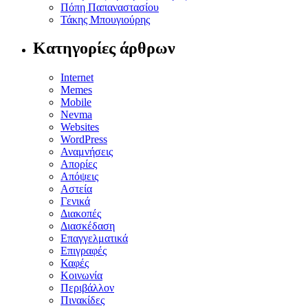
Πόπη Παπαναστασίου
Τάκης Μπουγιούρης
Κατηγορίες άρθρων
Internet
Memes
Mobile
Nevma
Websites
WordPress
Αναμνήσεις
Απορίες
Απόψεις
Αστεία
Γενικά
Διακοπές
Διασκέδαση
Επαγγελματικά
Επιγραφές
Καφές
Κοινωνία
Περιβάλλον
Πινακίδες