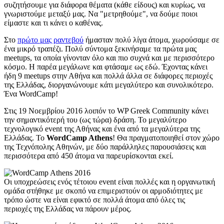
συζητήσουμε για διάφορα θέματα (κάθε είδους) και κυρίως, να
γνωριστούμε μεταξύ μας. Να "μετρηθούμε", να δούμε ποιοι
είμαστε και τι κάνει ο καθένας.
Στο
πρώτο μας ραντεβού
ήμασταν πολύ λίγα άτομα, χωρούσαμε σε
ένα μικρό τραπέζι. Πολύ σύντομα ξεκινήσαμε τα πρώτα μας
meetups, τα οποία γίνονταν όλο και πιο συχνά και με περισσότερο
κόσμο. Η παρέα μεγάλωνε και φτάσαμε ως εδώ. Έχοντας κάνει
ήδη 9 meetups στην Αθήνα και πολλά άλλα σε διάφορες περιοχές
της Ελλάδας, διοργανώνουμε κάτι μεγαλύτερο και συνολικότερο.
Ένα WordCamp!
Στις 19 Νοεμβρίου 2016 λοιπόν το WP Greek Community κάνει
την σημαντικότερή του (ως τώρα) δράση. Το μεγαλύτερο
τεχνολογικό event της Αθήνας και ένα από τα μεγαλύτερα της
Ελλάδας. Το
WordCamp Athens
! Θα πραγματοποιηθεί στον χώρο
της Τεχνόπολης Αθηνών, με δύο παράλληλες παρουσιάσεις και
περισσότερα από 450 άτομα να παρευρίσκονται εκεί.
Οι υποχρεώσεις ενός τέτοιου event είναι πολλές και η οργανωτική
ομάδα στήθηκε με σκοπό να επιμεριστούν οι αρμοδιότητες με
τρόπο ώστε να είναι εφικτό σε πολλά άτομα από όλες τις
περιοχές της Ελλάδας να πάρουν μέρος.