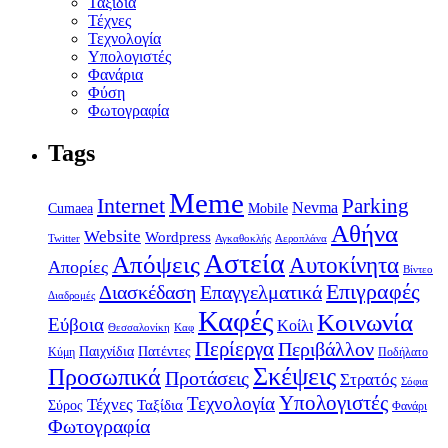
Ταξίδια
Τέχνες
Τεχνολογία
Υπολογιστές
Φανάρια
Φύση
Φωτογραφία
Tags
Meme
Internet
Parking
Nevma
Mobile
Cumaea
Αθήνα
Website
Wordpress
Twitter
Αγκαθοκλής
Αεροπλάνα
Αστεία
Απόψεις
Αυτοκίνητα
Απορίες
Βίντεο
Επιγραφές
Διασκέδαση
Επαγγελματικά
Διαδρομές
Καφές
Κοινωνία
Εύβοια
Κοίλι
Θεσσαλονίκη
Καφ
Περίεργα
Περιβάλλον
Παιχνίδια
Πατέντες
Κύμη
Ποδήλατο
Σκέψεις
Προσωπικά
Προτάσεις
Στρατός
Σόφια
Υπολογιστές
Τεχνολογία
Τέχνες
Ταξίδια
Σύρος
Φανάρι
Φωτογραφία