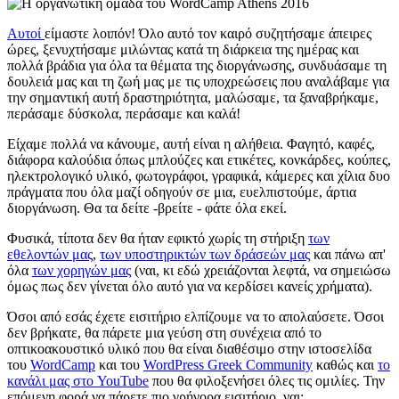
Αυτοί
είμαστε λοιπόν! Όλο αυτό τον καιρό συζητήσαμε άπειρες
ώρες, ξενυχτήσαμε μιλώντας κατά τη διάρκεια της ημέρας και
πολλά βράδια για όλα τα θέματα της διοργάνωσης, συνδυάσαμε τη
δουλειά μας και τη ζωή μας με τις υποχρεώσεις που αναλάβαμε για
την σημαντική αυτή δραστηριότητα, μαλώσαμε, τα ξαναβρήκαμε,
περάσαμε δύσκολα, περάσαμε και καλά!
Είχαμε πολλά να κάνουμε, αυτή είναι η αλήθεια. Φαγητό, καφές,
διάφορα καλούδια όπως μπλούζες και ετικέτες, κονκάρδες, κούπες,
ηλεκτρολογικό υλικό, φωτογράφοι, γραφικά, κάμερες και χίλια δυο
πράγματα που όλα μαζί οδηγούν σε μια, ευελπιστούμε, άρτια
διοργάνωση. Θα τα δείτε -βρείτε - φάτε όλα εκεί.
Φυσικά, τίποτα δεν θα ήταν εφικτό χωρίς τη στήριξη
των
εθελοντών μας
,
των υποστηρικτών των δράσεών μας
και πάνω απ'
όλα
των χορηγών μας
(ναι, κι εδώ χρειάζονται λεφτά, να σημειώσω
όμως πως δεν γίνεται όλο αυτό για να κερδίσει κανείς χρήματα).
Όσοι από εσάς έχετε εισιτήριο ελπίζουμε να το απολαύσετε. Όσοι
δεν βρήκατε, θα πάρετε μια γεύση στη συνέχεια από το
οπτικοακουστικό υλικό που θα είναι διαθέσιμο στην ιστοσελίδα
του
WordCamp
και του
WordPress Greek Community
καθώς και
το
κανάλι μας στο YouTube
που θα φιλοξενήσει όλες τις ομιλίες. Την
επόμενη φορά να πάρετε πιο γρήγορα εισιτήριο, ναι;