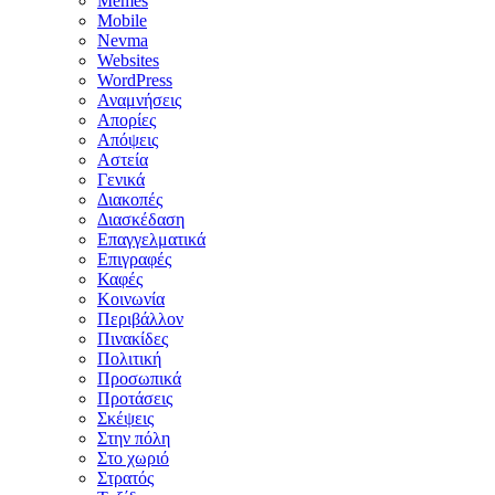
Memes
Mobile
Nevma
Websites
WordPress
Αναμνήσεις
Απορίες
Απόψεις
Αστεία
Γενικά
Διακοπές
Διασκέδαση
Επαγγελματικά
Επιγραφές
Καφές
Κοινωνία
Περιβάλλον
Πινακίδες
Πολιτική
Προσωπικά
Προτάσεις
Σκέψεις
Στην πόλη
Στο χωριό
Στρατός