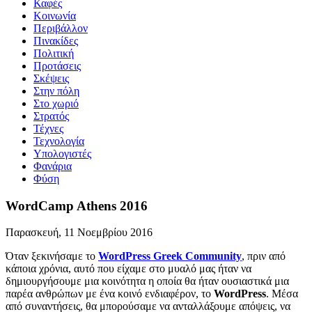
Καφές
Κοινωνία
Περιβάλλον
Πινακίδες
Πολιτική
Προτάσεις
Σκέψεις
Στην πόλη
Στο χωριό
Στρατός
Τέχνες
Τεχνολογία
Υπολογιστές
Φανάρια
Φύση
WordCamp Athens 2016
Παρασκευή, 11 Νοεμβρίου 2016
Όταν ξεκινήσαμε το
WordPress Greek Community
, πριν από
κάποια χρόνια, αυτό που είχαμε στο μυαλό μας ήταν να
δημιουργήσουμε μια κοινότητα η οποία θα ήταν ουσιαστικά μια
παρέα ανθρώπων με ένα κοινό ενδιαφέρον, το
WordPress
. Μέσα
από συναντήσεις, θα μπορούσαμε να ανταλλάξουμε απόψεις, να