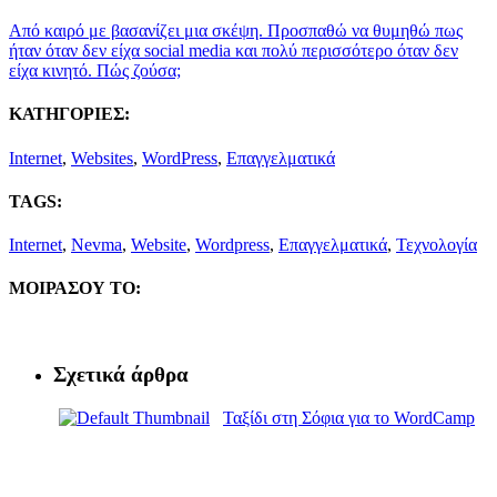
Από καιρό με βασανίζει μια σκέψη. Προσπαθώ να θυμηθώ πως
ήταν όταν δεν είχα social media και πολύ περισσότερο όταν δεν
είχα κινητό. Πώς ζούσα;
ΚΑΤΗΓΟΡΙΕΣ:
Internet
,
Websites
,
WordPress
,
Επαγγελματικά
TAGS:
Internet
,
Nevma
,
Website
,
Wordpress
,
Επαγγελματικά
,
Τεχνολογία
ΜΟΙΡΑΣΟΥ ΤΟ:
Σχετικά άρθρα
Ταξίδι στη Σόφια για το WordCamp