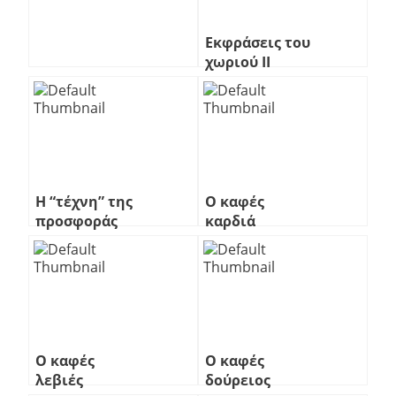
Εκφράσεις του
χωριού ΙΙ
Η “τέχνη” της
Ο καφές
προσφοράς
καρδιά
Ο καφές
Ο καφές
λεβιές
δούρειος