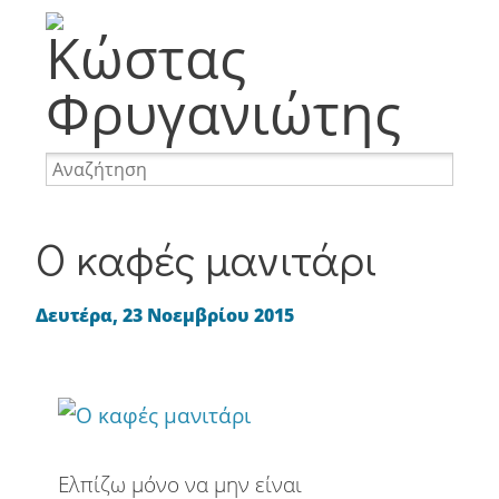
Memes
Φωτογραφία
Ταξίδια
Προσωπικά
Internet
Nevma
Websites
WordPress
Αναμνήσεις
Απορίες
Απόψεις
Ο καφές μανιτάρι
Αστεία
Διακοπές
Διασκέδαση
Δευτέρα, 23 Νοεμβρίου 2015
Επαγγελματικά
Επιγραφές
Mobile
Καφές
Κοινωνία
Περιβάλλον
Πινακίδες
Ελπίζω μόνο να μην είναι