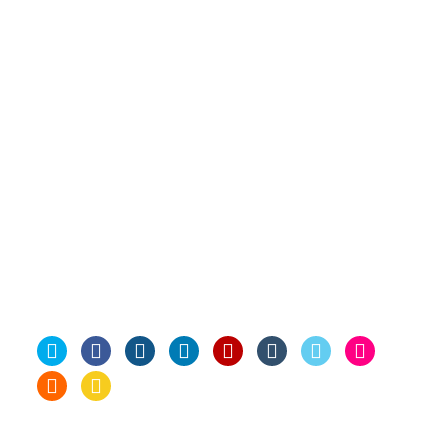
Καφές
Εύβοια
Κοίλι
Θεσσαλονίκη
Καφ
Κοινωνία
Περίεργα
Παιχνίδια
Πατέντες
Κύμη
Προσωπικά
Περιβάλλον
Ποδήλατο
Σκέψεις
Προτάσεις
Στρατός
Σύρος
Σόφια
Υπολογιστές
Τεχνολογία
Τέχνες
Ταξίδια
Φωτογραφία
Φανάρι
Social Me