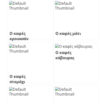
ταχυτήτων
ίππος
Ο καφές
Ο καφές μάτι
κρουασάν
Ο καφές
κάβουρας
Ο καφές
στομάχι