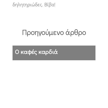
δηλητηριώδες. Βίβα!
Πολιτική
Προτάσεις
Σκέψεις
Στην πόλη
Στο χωριό
Στρατός
Προηγούμενο άρθρο
Τέχνες
Τεχνολογία
Υπολογιστές
Φανάρια
Φύση
Ο καφές καρδιά