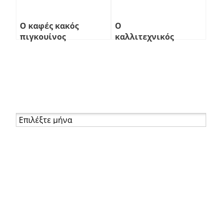
Ο καφές κακός
Ο
πιγκουίνος
καλλιτεχνικός
καφές
Αρχείο
Σελίδες
About
Βιογραφικό
Επικοινωνία
Καφές