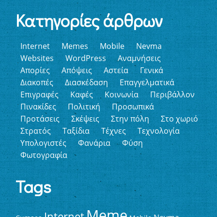
Κατηγορίες άρθρων
Internet
Memes
Mobile
Nevma
Websites
WordPress
Αναμνήσεις
Απορίες
Απόψεις
Αστεία
Γενικά
Διακοπές
Διασκέδαση
Επαγγελματικά
Επιγραφές
Καφές
Κοινωνία
Περιβάλλον
Πινακίδες
Πολιτική
Προσωπικά
Προτάσεις
Σκέψεις
Στην πόλη
Στο χωριό
Στρατός
Ταξίδια
Τέχνες
Τεχνολογία
Υπολογιστές
Φανάρια
Φύση
Φωτογραφία
Tags
Meme
Internet