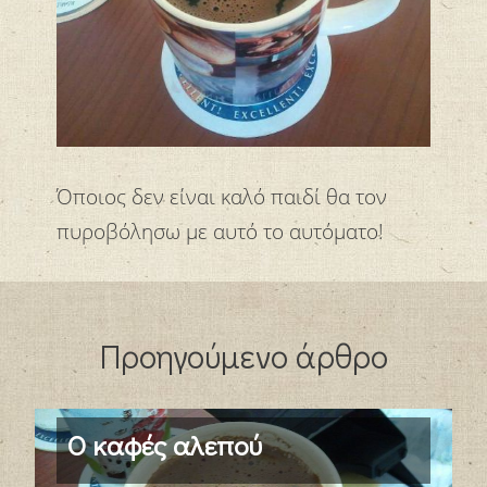
Πολιτική
Προτάσεις
Σκέψεις
Στην πόλη
Στο χωριό
Στρατός
Τέχνες
Τεχνολογία
Όποιος δεν είναι καλό παιδί θα τον
Υπολογιστές
Φανάρια
Φύση
πυροβόλησω με αυτό το αυτόματο!
Προηγούμενο άρθρο
Ο καφές αλεπού