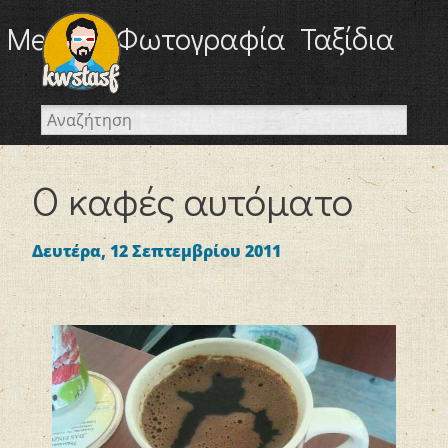
Memes
Φωτογραφία
Ταξίδια
Προσωπικά
Internet
Nevma
Websites
WordPress
Ο καφές αυτόματο
Αναμνήσεις
Απορίες
Απόψεις
Δευτέρα, 12 Σεπτεμβρίου 2011
Αστεία
Διακοπές
Διασκέδαση
Επαγγελματικά
Επιγραφές
Mobile
Καφές
Κοινωνία
Περιβάλλον
Πινακίδες