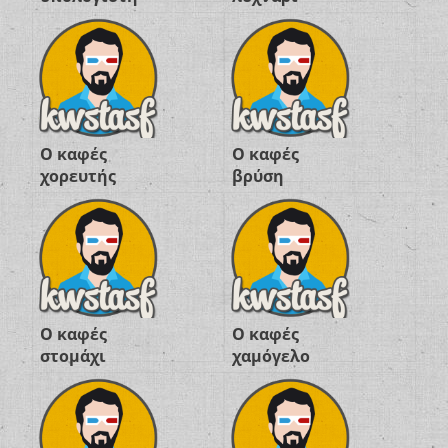
“από την
αρχή”;
Ο καφές
Ο καφές
χορευτής
βρύση
Ο καφές
Ο καφές
στομάχι
χαμόγελο