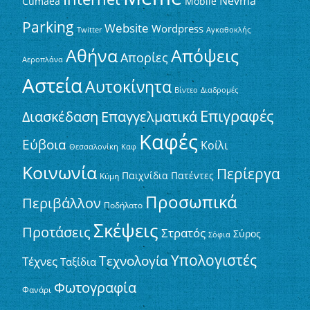
Nevma
Mobile
Cumaea
Parking
Website
Wordpress
Twitter
Αγκαθοκλής
Αθήνα
Απόψεις
Απορίες
Αεροπλάνα
Αστεία
Αυτοκίνητα
Βίντεο
Διαδρομές
Επιγραφές
Διασκέδαση
Επαγγελματικά
Καφές
Εύβοια
Κοίλι
Θεσσαλονίκη
Καφ
Κοινωνία
Περίεργα
Παιχνίδια
Πατέντες
Κύμη
Προσωπικά
Περιβάλλον
Ποδήλατο
Σκέψεις
Προτάσεις
Στρατός
Σύρος
Σόφια
Υπολογιστές
Τεχνολογία
Τέχνες
Ταξίδια
Φωτογραφία
Φανάρι