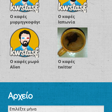
Ο καφές
Ο καφές
μυρμηγκοφάγος
Ιαπωνία
Ο καφές μωρό
Ο καφές
Alien
twitter
Αρχείο