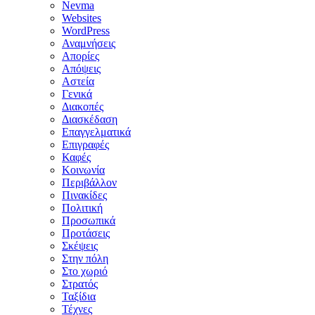
Nevma
Websites
WordPress
Αναμνήσεις
Απορίες
Απόψεις
Αστεία
Γενικά
Διακοπές
Διασκέδαση
Επαγγελματικά
Επιγραφές
Καφές
Κοινωνία
Περιβάλλον
Πινακίδες
Πολιτική
Προσωπικά
Προτάσεις
Σκέψεις
Στην πόλη
Στο χωριό
Στρατός
Ταξίδια
Τέχνες