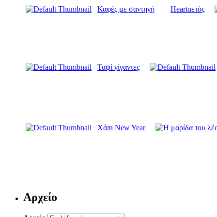
Καφές με σαντηγή
Heartαετός
Ταψί γίγαντες
Χάπι New Year
Αρχείο