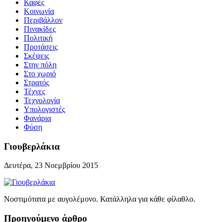
Καφές
Κοινωνία
Περιβάλλον
Πινακίδες
Πολιτική
Προτάσεις
Σκέψεις
Στην πόλη
Στο χωριό
Στρατός
Τέχνες
Τεχνολογία
Υπολογιστές
Φανάρια
Φύση
Γιουβερλάκια
Δευτέρα, 23 Νοεμβρίου 2015
Νοστιμότατα με αυγολέμονο. Κατάλληλα για κάθε φίλαθλο.
Προηγούμενο άρθρο