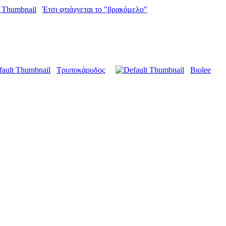
Έτσι φτιάχνεται το "βρακόμελο"
Τρυποκάρυδος
Βιοlee