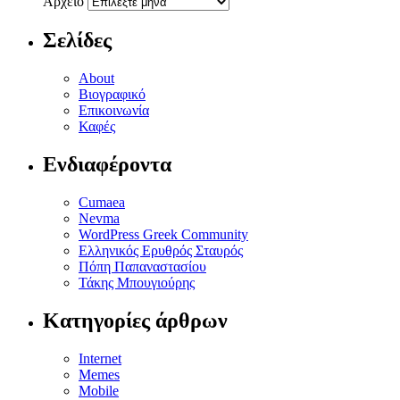
Αρχείο
Σελίδες
About
Βιογραφικό
Επικοινωνία
Καφές
Ενδιαφέροντα
Cumaea
Nevma
WordPress Greek Community
Ελληνικός Ερυθρός Σταυρός
Πόπη Παπαναστασίου
Τάκης Μπουγιούρης
Κατηγορίες άρθρων
Internet
Memes
Mobile