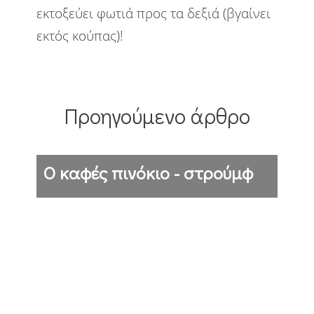
εκτοξεύει φωτιά προς τα δεξιά (βγαίνει
Πολιτική
Προτάσεις
Σκέψεις
εκτός κούπας)!
Στην πόλη
Στο χωριό
Στρατός
Τέχνες
Τεχνολογία
Προηγούμενο άρθρο
Υπολογιστές
Φανάρια
Φύση
Ο καφές πινόκιο - στρούμφ