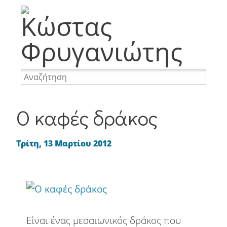
Memes
Φωτογραφία
Ταξίδια
Προσωπικά
Internet
Nevma
Websites
WordPress
Αναμνήσεις
Απορίες
Απόψεις
Ο καφές δράκος
Αστεία
Διακοπές
Διασκέδαση
Τρίτη, 13 Μαρτίου 2012
Επαγγελματικά
Επιγραφές
Mobile
Καφές
Κοινωνία
Περιβάλλον
Πινακίδες
Είναι ένας μεσαιωνικός δράκος που