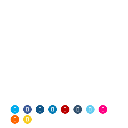
Επιγραφές
Διασκέδαση
Επαγγελματικά
Καφές
Εύβοια
Κοίλι
Θεσσαλονίκη
Καφ
Κοινωνία
Περίεργα
Παιχνίδια
Πατέντες
Κύμη
Προσωπικά
Περιβάλλον
Ποδήλατο
Σκέψεις
Προτάσεις
Στρατός
Σύρος
Σόφια
Υπολογιστές
Τεχνολογία
Τέχνες
Ταξίδια
Φωτογραφία
Φανάρι
Social Me